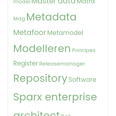
Master data
Matrix
model
Metadata
Mdg
Metafoor
Metamodel
Modelleren
Principes
Register
Releasemanager
Repository
Software
Sparx enterprise
architect