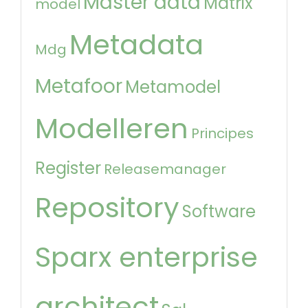
Master data
Matrix
model
Metadata
Mdg
Metafoor
Metamodel
Modelleren
Principes
Register
Releasemanager
Repository
Software
Sparx enterprise
architect