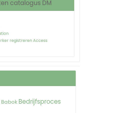
ten catalogus DM
s
ation
ker registreren Access
Bedrijfsproces
Babok