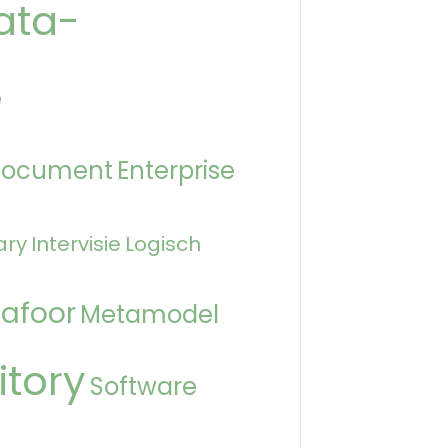
ata-
e
Document
Enterprise
ary
Intervisie
Logisch
afoor
Metamodel
itory
Software