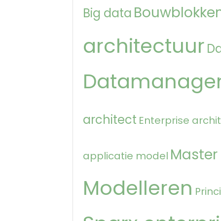
Bouwblokken
Big data
architectuur
D
Datamanage
architect
Enterprise archi
Master
applicatie model
Modelleren
Princ