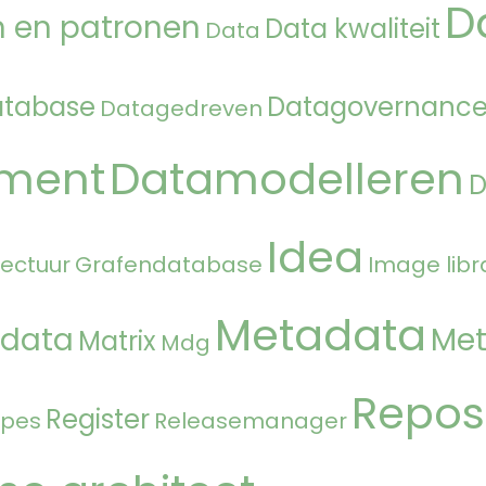
D
 en patronen
Data kwaliteit
Data
atabase
Datagovernanc
Datagedreven
ment
Datamodelleren
Idea
tectuur
Grafendatabase
Image libr
Metadata
 data
Met
Matrix
Mdg
Repos
Register
ipes
Releasemanager