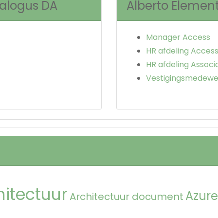
talogus DA
Alberto Elemen
Manager Access
HR afdeling Acces
HR afdeling Associ
Vestigingsmedewer
hitectuur
Azure
Architectuur document