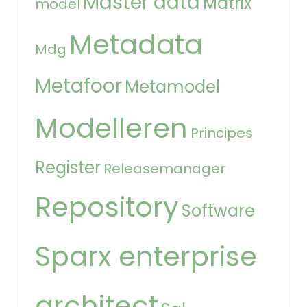
Master data
Matrix
model
Metadata
Mdg
Metafoor
Metamodel
Modelleren
Principes
Register
Releasemanager
Repository
Software
Sparx enterprise
architect