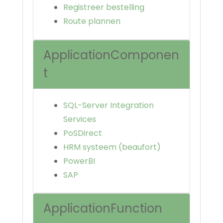
Registreer bestelling
Route plannen
ApplicationComponen
t
SQL-Server Integration
Services
PoSDirect
HRM systeem (beaufort)
PowerBI
SAP
ApplicationFunction