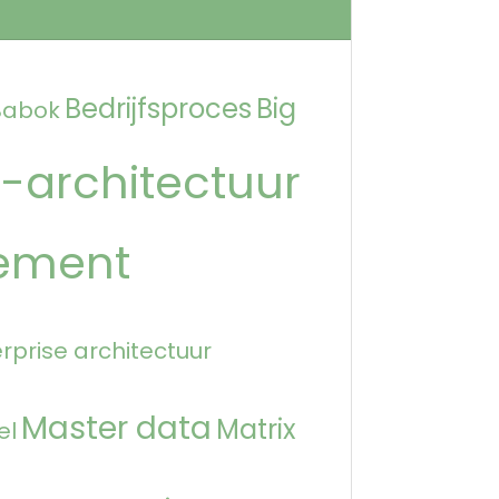
Bedrijfsproces
Big
Babok
-architectuur
ement
rprise architectuur
Master data
Matrix
el