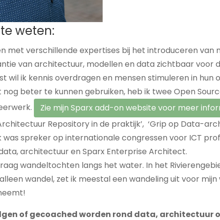
 te weten:
en met verschillende expertises bij het introduceren van
tie van architectuur, modellen en data zichtbaar voor de 
t wil ik kennis overdragen en mensen stimuleren in hun o
 nog beter te kunnen gebruiken, heb ik twee Open Source
leerwerk.
Zie mijn Sparx add-on website voor meer info
rchitectuur Repository in de praktijk’, ‘Grip op Data-arc
Ik was spreker op internationale congressen voor ICT prof
ta, architectuur en Sparx Enterprise Architect.
 graag wandeltochten langs het water. In het Rivierengebie
k alleen wandel, zet ik meestal een wandeling uit voor mij
 neemt!
olgen of gecoached worden rond data, architectuur