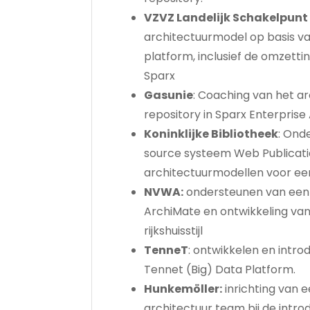
VZVZ Landelijk Schakelpunt
architectuurmodel op basis va
platform, inclusief de omzet
Sparx
Gasunie
: Coaching van het a
repository in Sparx Enterprise 
Koninklijke Bibliotheek
: Ond
source systeem Web Publicatie
architectuurmodellen voor een 
NVWA:
ondersteunen van een 
ArchiMate en ontwikkeling va
rijkshuisstijl
TenneT
: ontwikkelen en intr
Tennet (Big) Data Platform.
Hunkemöller:
inrichting van 
architectuur team bij de intro