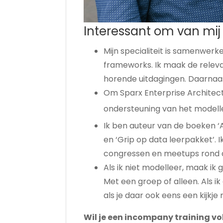
Interessant om van mij
Mijn specialiteit is samenwerk
frameworks. Ik maak de relevan
horende uitdagingen. Daarnaas
Om Sparx Enterprise Architect
ondersteuning van het model
Ik ben auteur van de boeken ‘A
en ‘Grip op data leerpakket’. 
congressen en meetups rond da
Als ik niet modelleer, maak ik
Met een groep of alleen. Als i
als je daar ook eens een kijkje
Wil je een incompany training v