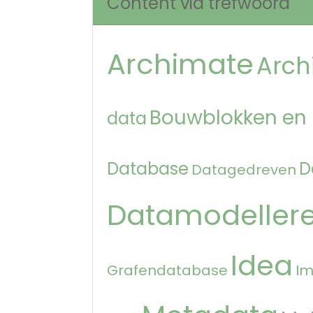
Content via trefwoord
Archimate
Arch
Bouwblokken en
data
Database
D
Datagedreven
Datamodeller
Idea
Grafendatabase
Im