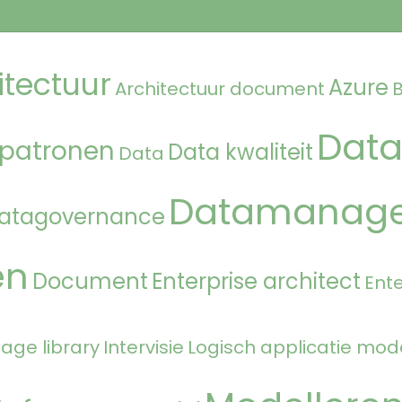
itectuur
Azure
Architectuur document
Data
 patronen
Data kwaliteit
Data
Datamanag
atagovernance
en
Document
Enterprise architect
Ente
age library
Intervisie
Logisch applicatie mod